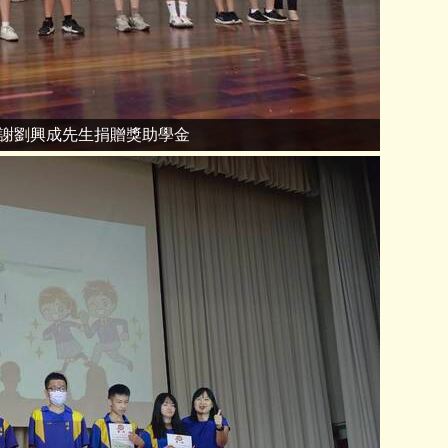
謝劉興成先生捐贈獎助學金