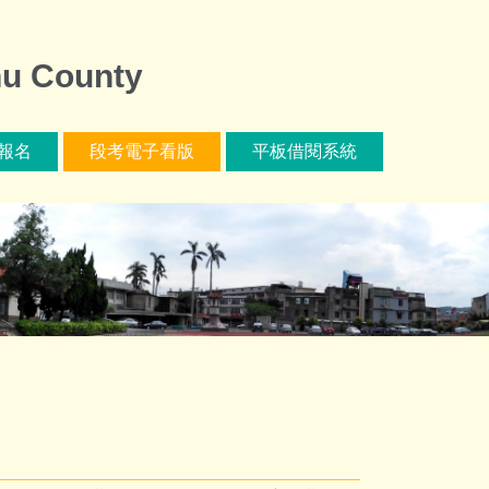
u County
報名
段考電子看版
平板借閱系統