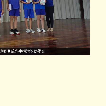
謝劉興成先生捐贈獎助學金