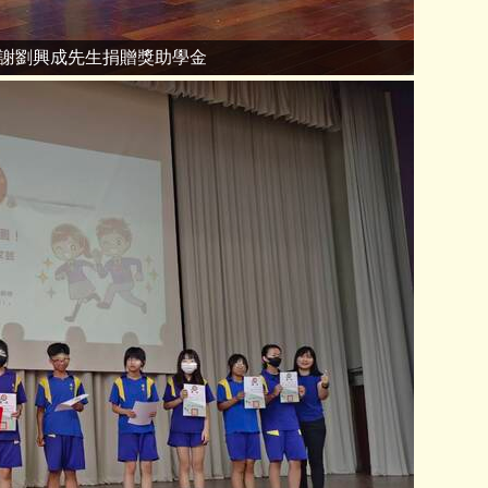
謝劉興成先生捐贈獎助學金