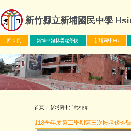
跳
到
新竹縣立新埔國民中學 HsinPu Ju
主
要
內
容
回首頁
新埔中翰林雲端學院
新埔國中FB
區
首頁
新埔國中活動相簿
113學年度第二學期第三次段考優秀