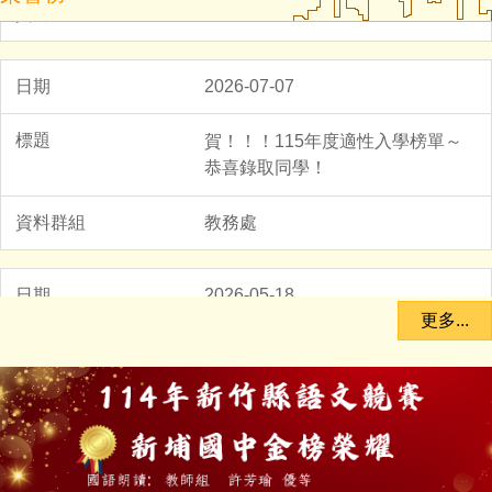
2026-08-05
2026-07-07
轉知-「115學年度全國學生創意
賀！！！115年度適性入學榜單～
戲劇比賽實施要點」
恭喜錄取同學！
學務處
教務處
2026-08-04
2026-05-18
更多...
轉知-有關「國民中小學課程及教
114學年度新竹縣技藝競賽得獎名
學資源整合平臺」（簡稱CIRN）
單
網站遷站並啟用新網址
輔導處
教務處
2025-12-15