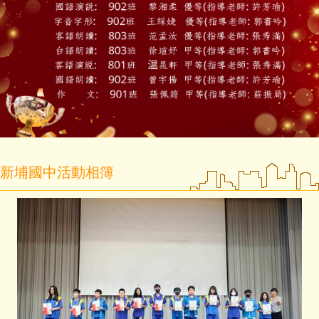
2026-08-04
🎉恭喜本校學生參加 114 年度新埔
轉知-檢送教育部「教師數位教學
客語朗讀比賽表現優異！
增能培訓」規劃相關課程資料及
師資名單
admin
教務處
2025-06-06
2026-08-03
新埔國中113會考創佳績
新埔國中活動相簿
教育部國民及學前教育署指導、
admin
財團法人遠哲科學教育基金會主
辦之「第七屆遠哲文創科學探究
2025-04-15
競賽」活動資訊。
新竹縣113學年度英語競賽，榮獲
教務處
佳績