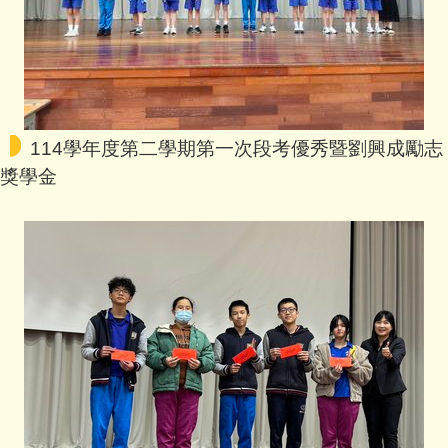
2026-08-03
教務處
「外語能力測驗-基礎級（FLPT-B
asic）」將舉辦線上說明會，鼓
勵師長、學生踴躍報名參加。
114學年度第二學期第一次段考優秀暨劉興成勵志
教務處
獎學金
2026-07-28
新竹縣政府辦理「115年客語薪傳
師培訓」場次六調整上課日期
案，詳如說明
教務處
2026-07-28