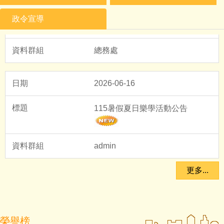
重要訊息-本校電話不通 業務相關
聯絡資訊
政令宣導
總務處
2026-06-16
115暑假夏日樂學活動公告
admin
2025-07-11
2026-07-03
更多...
新埔國中114年度適性入學錄取榜
單!!!
115學年度新生注意事項
教務處
admin
榮譽榜