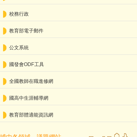
行政組織
校務行政
數位學習平台
教育部電子郵件
數位學習成果
社區共讀站
公文系統
學生常用連結
國發會ODF工具
場地租借要點
全國教師在職進修網
心埔傳愛臉書
國高中生涯輔導網
埔中解憂伯玉堂
教育部體適能資訊網
新埔國中傳愛月刊