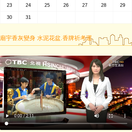
23
24
25
26
27
28
29
30
31
廟宇香灰變身 水泥花盆.香牌祈考運