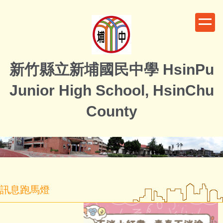
跳
到
主
要
內
新竹縣立新埔國民中學 HsinPu
容
區
Junior High School, HsinChu
County
訊息跑馬燈