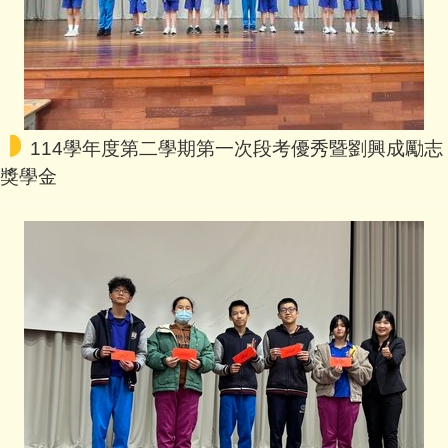
2026-08-03
教務處
「外語能力測驗-基礎級（FLPT-B
asic）」將舉辦線上說明會，鼓
勵師長、學生踴躍報名參加。
114學年度第二學期第一次段考優秀暨劉興成勵志
教務處
獎學金
2026-07-28
新竹縣政府辦理「115年客語薪傳
師培訓」場次六調整上課日期
案，詳如說明
教務處