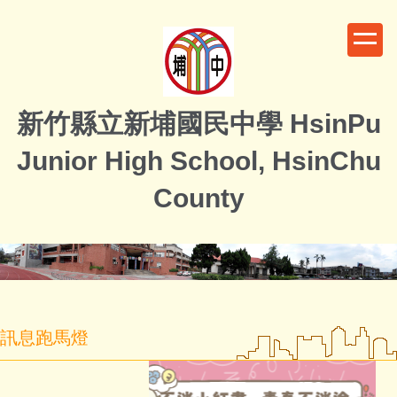
跳
到
主
要
內
新竹縣立新埔國民中學 HsinPu
容
區
Junior High School, HsinChu
County
訊息跑馬燈