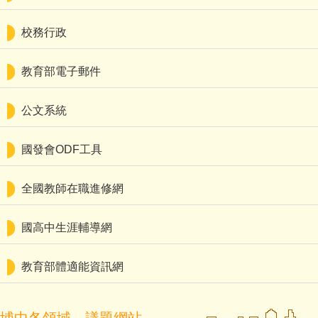
行政組織
校務行政
數位學習平台
教育部電子郵件
數位學習成果
社區共讀站
公文系統
學生常用連結
國發會ODF工具
場地租借要點
全國教師在職進修網
心埔傳愛臉書
國高中生涯輔導網
埔中解憂伯玉堂
教育部體適能資訊網
新埔國中傳愛月刊