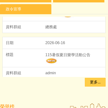
重要訊息-本校電話不通 業務相關
政令宣導
聯絡資訊
總務處
2026-06-16
115暑假夏日樂學活動公告
admin
2025-07-11
更多...
2026-07-03
新埔國中114年度適性入學錄取榜
115學年度新生注意事項
單!!!
榮譽榜
教務處