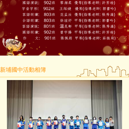
2025-12-15
2026-08-04
🎉恭喜本校學生參加 114 年度新埔
轉知-檢送教育部「教師數位教學
客語朗讀比賽表現優異！
增能培訓」規劃相關課程資料及
師資名單
admin
教務處
2025-06-06
2026-08-03
新埔國中活動相簿
新埔國中113會考創佳績
教育部國民及學前教育署指導、
admin
財團法人遠哲科學教育基金會主
辦之「第七屆遠哲文創科學探究
競賽」活動資訊。
2025-04-15
教務處
新竹縣113學年度英語競賽，榮獲
佳績