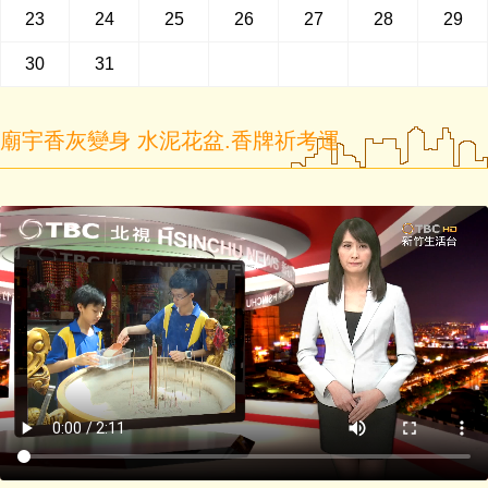
23
24
25
26
27
28
29
30
31
廟宇香灰變身 水泥花盆.香牌祈考運